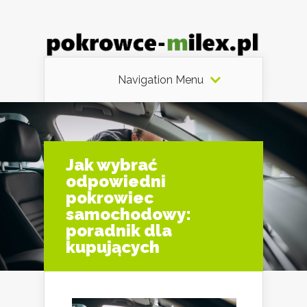
Navigation Menu
Jak wybrać
odpowiedni
pokrowiec
samochodowy:
poradnik dla
kupujących