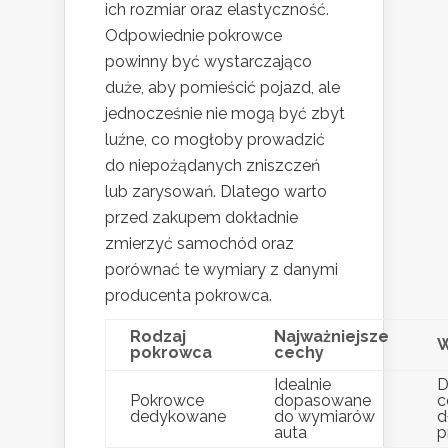
ich rozmiar oraz elastyczność.
Odpowiednie pokrowce
powinny być wystarczająco
duże, aby pomieścić pojazd, ale
jednocześnie nie mogą być zbyt
luźne, co mogłoby prowadzić
do niepożądanych zniszczeń
lub zarysowań. Dlatego warto
przed zakupem dokładnie
zmierzyć samochód oraz
porównać te wymiary z danymi
producenta pokrowca.
Rodzaj
Najważniejsze
W
pokrowca
cechy
Idealnie
D
Pokrowce
dopasowane
c
dedykowane
do wymiarów
d
auta
p