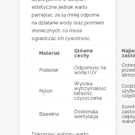
estetyczne, jednak warto
pamiętać, że są mniej odporne
na działanie wody oraz promieni
słonecznych, co może
ograniczać ich żywotność.
Główne
Najl
Materiał
cechy
zast
Ochro
Odporność na
Poliester
przed
wodę i UV
atmos
Wysoka
Codzi
wytrzymałość,
Nylon
użytk
łatwość
częst
czyszczenia
Komf
Doskonala
zasto
Bawełna
wentylacja
ciepł
waru
Dokonując wyboru, warto