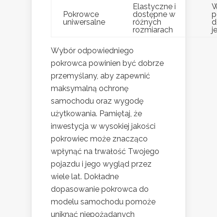
Elastyczne i
W
Pokrowce
dostępne w
p
uniwersalne
różnych
d
rozmiarach
j
Wybór odpowiedniego
pokrowca powinien być dobrze
przemyślany, aby zapewnić
maksymalną ochronę
samochodu oraz wygodę
użytkowania. Pamiętaj, że
inwestycja w wysokiej jakości
pokrowiec może znacząco
wpłynąć na trwałość Twojego
pojazdu i jego wygląd przez
wiele lat. Dokładne
dopasowanie pokrowca do
modelu samochodu pomoże
uniknąć niepożądanych