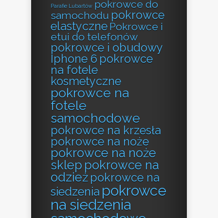
pokrowce do
Parafie Lubartów
pokrowce
samochodu
elastyczne
Pokrowce i
etui do telefonów
pokrowce i obudowy
Iphone 6
pokrowce
na fotele
kosmetyczne
pokrowce na
fotele
samochodowe
pokrowce na krzesła
pokrowce na noże
pokrowce na noże
sklep
pokrowce na
odzież
pokrowce na
pokrowce
siedzenia
na siedzenia