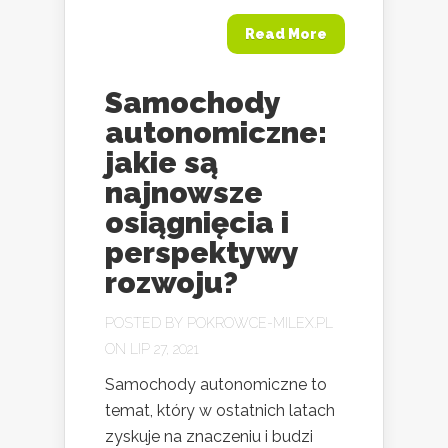
Read More
Samochody
autonomiczne:
jakie są
najnowsze
osiągnięcia i
perspektywy
rozwoju?
POSTED BY
POKROWCE-MILEX.PL
ON LIP 27, 2021
Samochody autonomiczne to
temat, który w ostatnich latach
zyskuje na znaczeniu i budzi