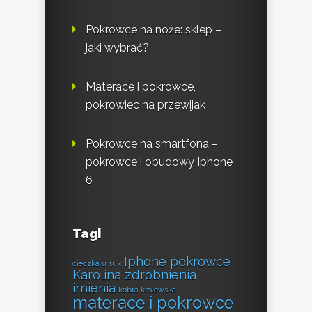
Pokrowce na noże: sklep –
jaki wybrać?
Materace i pokrowce,
pokrowiec na przewijak
Pokrowce na smartfona –
pokrowce i obudowy Iphone
6
Tagi
Iphone pokrowce
cieczka u suk
Karolina zdrobnienia
imienia
kobra królewska
materace i pokrowce