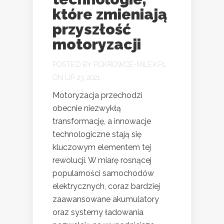
które zmieniają
przyszłość
motoryzacji
POSTED BY
POKROWCE-MILEX.PL
ON LIP 23, 2021
Motoryzacja przechodzi
obecnie niezwykłą
transformację, a innowacje
technologiczne stają się
kluczowym elementem tej
rewolucji. W miarę rosnącej
popularności samochodów
elektrycznych, coraz bardziej
zaawansowane akumulatory
oraz systemy ładowania