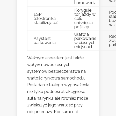
war
hamowania
Koryguje
Pod
ESP
tor jazdy w
sta
(elektronika
celu
bez
stabilizująca)
uniknięcia
w z
poślizgu
Ułatwia
Red
Asystent
parkowanie
zwi
parkowania
w ciasnych
pa
miejscach
Ważnym aspektem jest także
wpływ nowoczesnych
systemów bezpieczeństwa na
wartość rynkową samochodu.
Posiadanie takiego wyposażenia
nie tylko podnosi atrakcyjność
auta na rynku, ale również może
zwiększyć jego wartość przy
odsprzedaży. Konsumenci