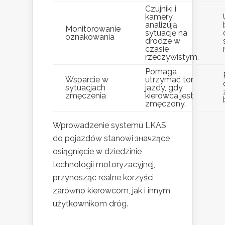
Czujniki i
kamery
analizują
Monitorowanie
sytuację na
oznakowania
drodze w
czasie
rzeczywistym.
Pomaga
Wsparcie w
utrzymać tor
sytuacjach
jazdy, gdy
zmęczenia
kierowca jest
zmęczony.
Wprowadzenie systemu LKAS
do pojazdów stanowi значzące
osiągnięcie w dziedzinie
technologii motoryzacyjnej,
przynosząc realne korzyści
zarówno kierowcom, jak i innym
użytkownikom dróg.