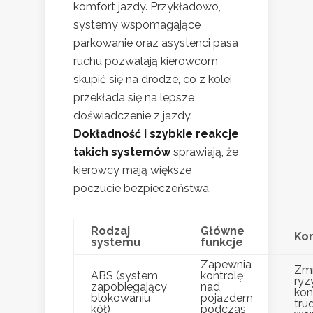
komfort jazdy. Przykładowo,
systemy wspomagające
parkowanie oraz asystenci pasa
ruchu pozwalają kierowcom
skupić się na drodze, co z kolei
przekłada się na lepsze
doświadczenie z jazdy.
Dokładność i szybkie reakcje
takich systemów
sprawiają, że
kierowcy mają większe
poczucie bezpieczeństwa.
Rodzaj
Główne
Kor
systemu
funkcje
Zapewnia
Zmn
ABS (system
kontrolę
ryz
zapobiegający
nad
kon
blokowaniu
pojazdem
tru
kół)
podczas