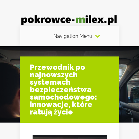
Navigation Menu
Przewodnik po
najnowszych
systemach
bezpieczeństwa
samochodowego:
innowacje, które
ratują życie