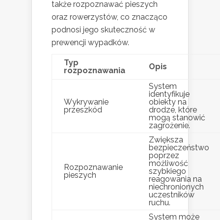
także rozpoznawać pieszych
oraz rowerzystów, co znacząco
podnosi jego skuteczność w
prewencji wypadków.
Typ
Opis
rozpoznawania
System
identyfikuje
Wykrywanie
obiekty na
przeszkód
drodze, które
mogą stanowić
zagrożenie.
Zwiększa
bezpieczeństwo
poprzez
możliwość
Rozpoznawanie
szybkiego
pieszych
reagowania na
niechronionych
uczestników
ruchu.
System może