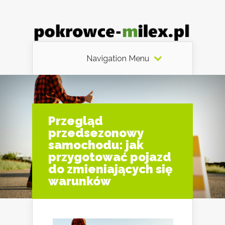
Navigation Menu
Przegląd
przedsezonowy
samochodu: jak
przygotować pojazd
do zmieniających się
warunków